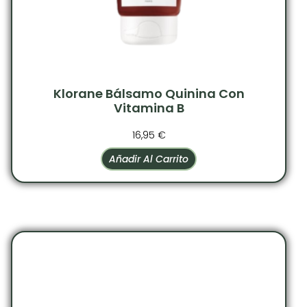
Klorane Bálsamo Quinina Con
Vitamina B
16,95
€
Añadir Al Carrito