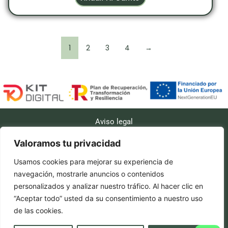
1
2
3
4
→
Aviso legal
Accesibilidad
Valoramos tu privacidad
Políticas de cookies
Usamos cookies para mejorar su experiencia de
Política de privacidad
navegación, mostrarle anuncios o contenidos
personalizados y analizar nuestro tráfico. Al hacer clic en
Políticas de envío
“Aceptar todo” usted da su consentimiento a nuestro uso
Política de reembolso y devoluciones
de las cookies.