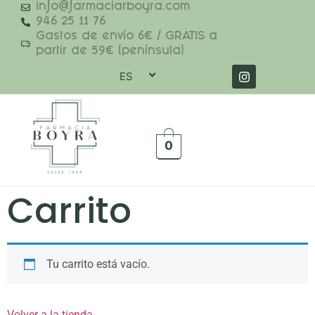
info@farmaciarboyra.com
946 25 11 76
Gastos de envío 6€ / GRATIS a
partir de 59€ (península)
ES
0
Carrito
Tu carrito está vacío.
Volver a la tienda