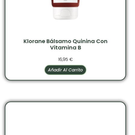
Klorane Bálsamo Quinina Con
Vitamina B
16,95
€
Añadir Al Carrito