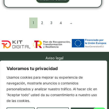
1
2
3
4
→
Aviso legal
Accesibilidad
Valoramos tu privacidad
Políticas de cookies
Usamos cookies para mejorar su experiencia de
Política de privacidad
navegación, mostrarle anuncios o contenidos
personalizados y analizar nuestro tráfico. Al hacer clic en
Políticas de envío
“Aceptar todo” usted da su consentimiento a nuestro uso
Política de reembolso y devoluciones
de las cookies.