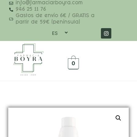
info@farmaciarboyra.com
946 25 11 76
Gastos de envío 6€ / GRATIS a
partir de 59€ (península)
ES
0