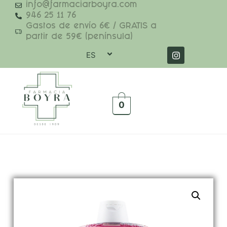
info@farmaciarboyra.com
946 25 11 76
Gastos de envío 6€ / GRATIS a
partir de 59€ (península)
ES
0