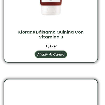
Klorane Bálsamo Quinina Con
Vitamina B
16,95
€
Añadir Al Carrito