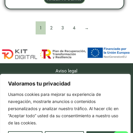
1
2
3
4
→
Aviso legal
Accesibilidad
Valoramos tu privacidad
Políticas de cookies
Usamos cookies para mejorar su experiencia de
Política de privacidad
navegación, mostrarle anuncios o contenidos
personalizados y analizar nuestro tráfico. Al hacer clic en
Políticas de envío
“Aceptar todo” usted da su consentimiento a nuestro uso
Política de reembolso y devoluciones
de las cookies.