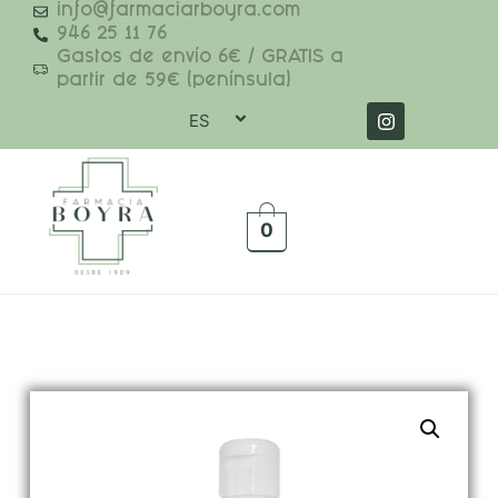
info@farmaciarboyra.com
946 25 11 76
Gastos de envío 6€ / GRATIS a
partir de 59€ (península)
ES
0