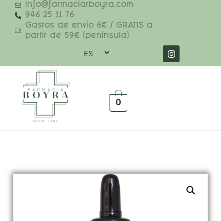
info@farmaciarboyra.com
946 25 11 76
Gastos de envío 6€ / GRATIS a
partir de 59€ (península)
ES
0