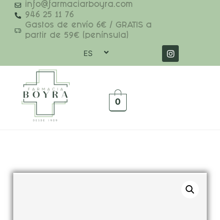
info@farmaciarboyra.com
946 25 11 76
Gastos de envío 6€ / GRATIS a
partir de 59€ (península)
ES
0