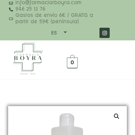
info@farmaciarboyra.com
946 25 11 76
Gastos de envío 6€ / GRATIS a
partir de 59€ (península)
ES
0