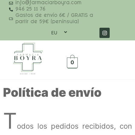
info@farmaciarboyra.com
946 25 11 76
Gastos de envío 6€ / GRATIS a
partir de 59€ (península)
EU
0
Política de envío
T
odos los pedidos recibidos, con